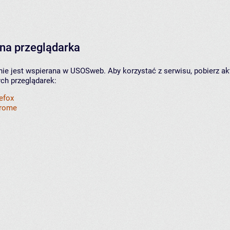
na przeglądarka
nie jest wspierana w USOSweb. Aby korzystać z serwisu, pobierz ak
ych przeglądarek:
refox
hrome