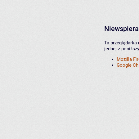
Niewspiera
Ta przeglądarka 
jednej z poniższ
Mozilla Fi
Google C