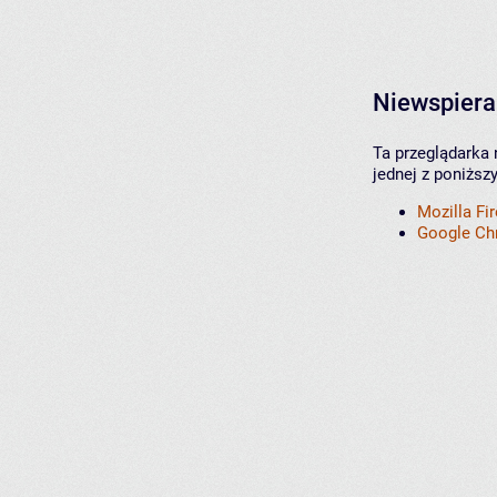
Niewspiera
Ta przeglądarka 
jednej z poniższ
Mozilla Fi
Google C