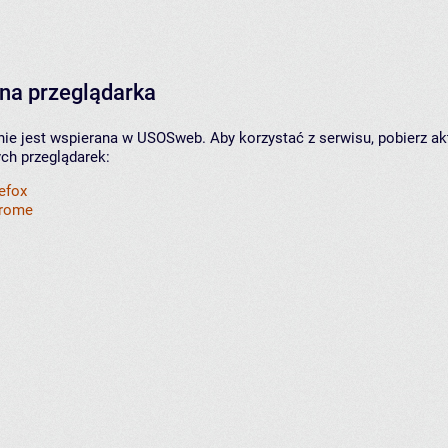
na przeglądarka
nie jest wspierana w USOSweb. Aby korzystać z serwisu, pobierz ak
ych przeglądarek:
refox
hrome