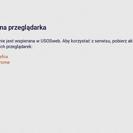
na przeglądarka
nie jest wspierana w USOSweb. Aby korzystać z serwisu, pobierz ak
ych przeglądarek:
refox
hrome