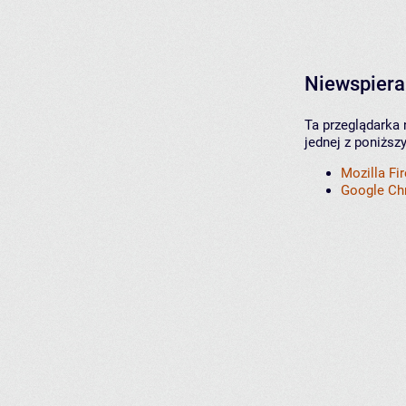
Niewspiera
Ta przeglądarka 
jednej z poniższ
Mozilla Fi
Google C