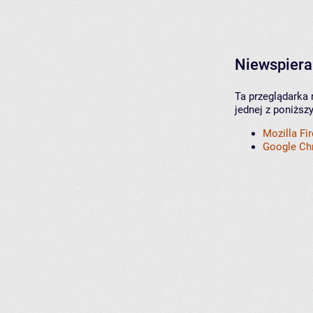
Niewspiera
Ta przeglądarka 
jednej z poniższ
Mozilla Fi
Google C