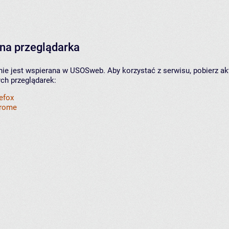
na przeglądarka
nie jest wspierana w USOSweb. Aby korzystać z serwisu, pobierz ak
ych przeglądarek:
refox
hrome