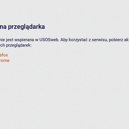
na przeglądarka
nie jest wspierana w USOSweb. Aby korzystać z serwisu, pobierz ak
ych przeglądarek:
refox
hrome