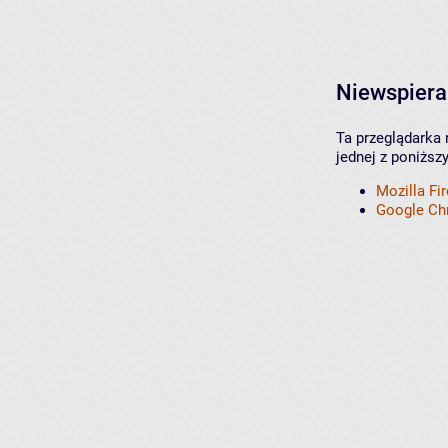
Niewspiera
Ta przeglądarka 
jednej z poniższ
Mozilla Fi
Google C