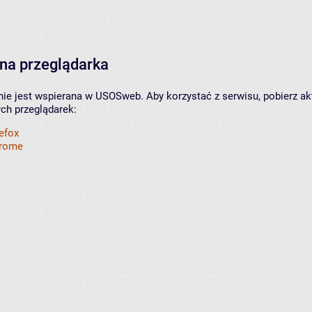
na przeglądarka
nie jest wspierana w USOSweb. Aby korzystać z serwisu, pobierz ak
ych przeglądarek:
refox
hrome