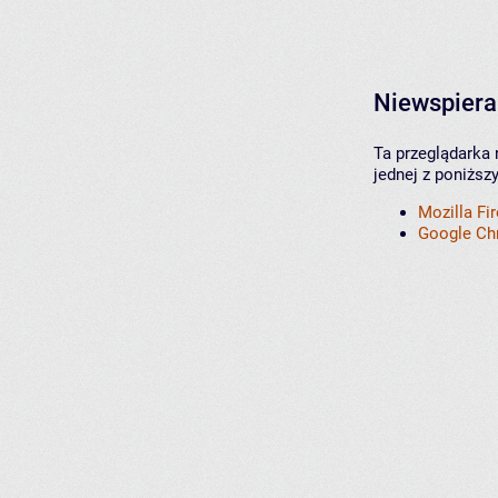
Niewspiera
Ta przeglądarka 
jednej z poniższ
Mozilla Fi
Google C