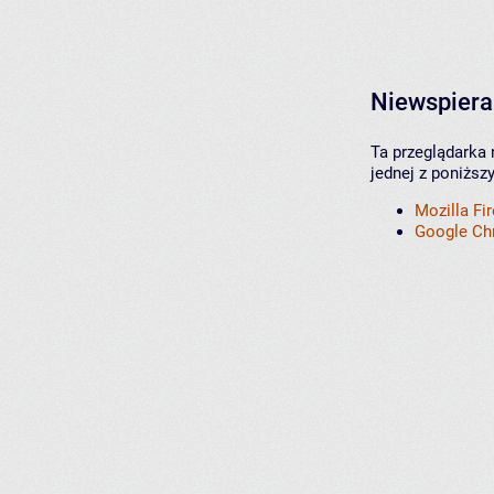
Niewspiera
Ta przeglądarka 
jednej z poniższ
Mozilla Fi
Google C