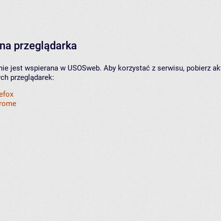
na przeglądarka
nie jest wspierana w USOSweb. Aby korzystać z serwisu, pobierz ak
ych przeglądarek:
refox
hrome