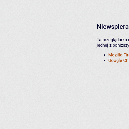
Niewspiera
Ta przeglądarka 
jednej z poniższ
Mozilla Fi
Google C