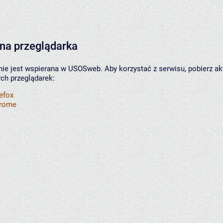
na przeglądarka
nie jest wspierana w USOSweb. Aby korzystać z serwisu, pobierz ak
ych przeglądarek:
refox
hrome