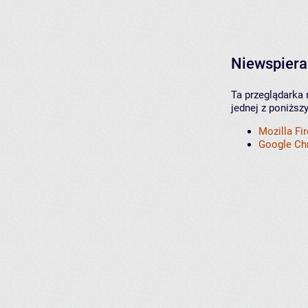
Niewspiera
Ta przeglądarka 
jednej z poniższ
Mozilla Fi
Google C