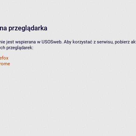
na przeglądarka
nie jest wspierana w USOSweb. Aby korzystać z serwisu, pobierz ak
ych przeglądarek:
refox
hrome