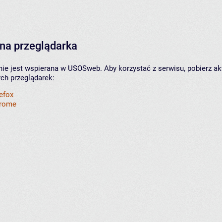
na przeglądarka
nie jest wspierana w USOSweb. Aby korzystać z serwisu, pobierz ak
ych przeglądarek:
refox
hrome