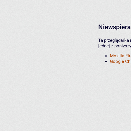
Niewspiera
Ta przeglądarka 
jednej z poniższ
Mozilla Fi
Google C