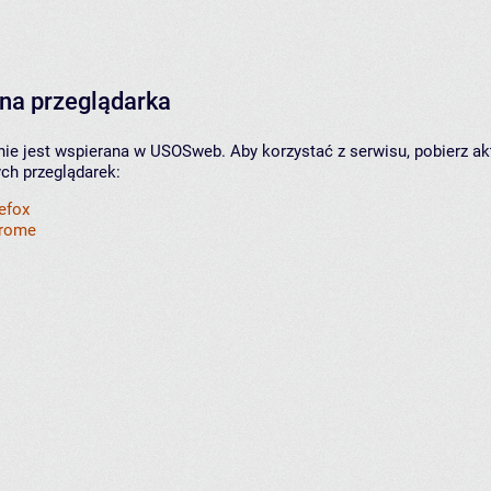
na przeglądarka
nie jest wspierana w USOSweb. Aby korzystać z serwisu, pobierz ak
ych przeglądarek:
refox
hrome