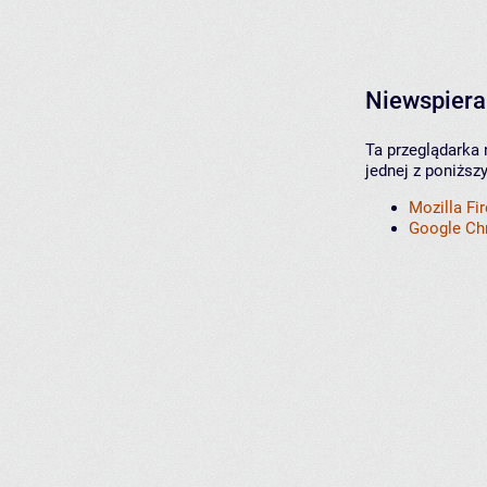
Niewspiera
Ta przeglądarka 
jednej z poniższ
Mozilla Fi
Google C