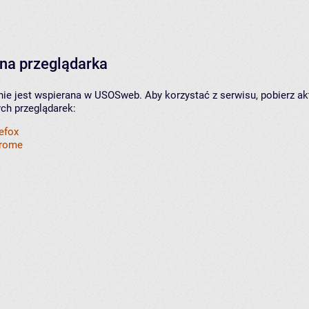
na przeglądarka
nie jest wspierana w USOSweb. Aby korzystać z serwisu, pobierz ak
ych przeglądarek:
refox
hrome