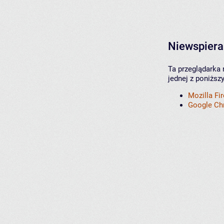
Niewspiera
Ta przeglądarka 
jednej z poniższ
Mozilla Fi
Google C