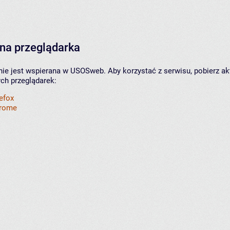
na przeglądarka
nie jest wspierana w USOSweb. Aby korzystać z serwisu, pobierz ak
ych przeglądarek:
refox
hrome