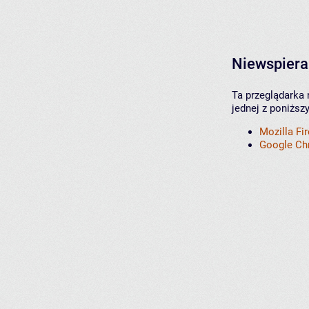
Niewspiera
Ta przeglądarka 
jednej z poniższ
Mozilla Fi
Google C