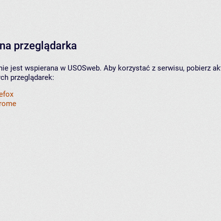
na przeglądarka
nie jest wspierana w USOSweb. Aby korzystać z serwisu, pobierz ak
ych przeglądarek:
refox
hrome