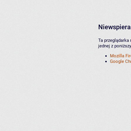
Niewspiera
Ta przeglądarka 
jednej z poniższ
Mozilla Fi
Google C