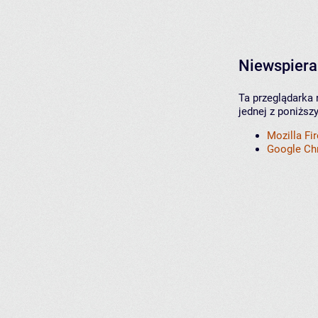
Niewspiera
Ta przeglądarka 
jednej z poniższ
Mozilla Fi
Google C