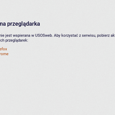
na przeglądarka
nie jest wspierana w USOSweb. Aby korzystać z serwisu, pobierz ak
ych przeglądarek:
refox
hrome