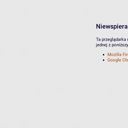
Niewspiera
Ta przeglądarka 
jednej z poniższ
Mozilla Fi
Google C