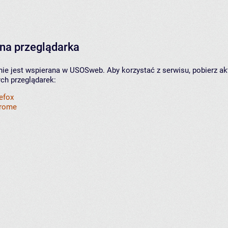
na przeglądarka
nie jest wspierana w USOSweb. Aby korzystać z serwisu, pobierz ak
ych przeglądarek:
refox
hrome