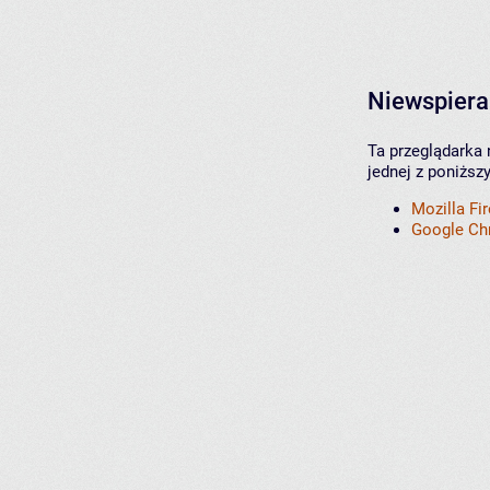
Niewspiera
Ta przeglądarka 
jednej z poniższ
Mozilla Fi
Google C