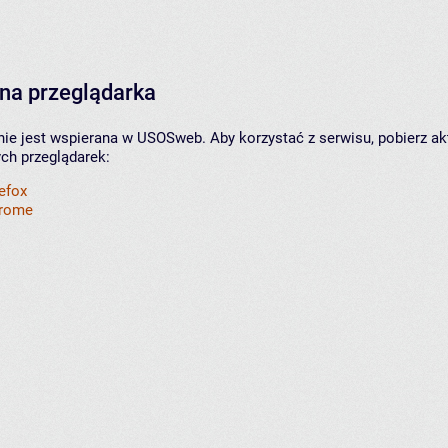
na przeglądarka
nie jest wspierana w USOSweb. Aby korzystać z serwisu, pobierz ak
ych przeglądarek:
refox
hrome