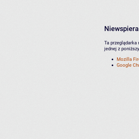
Niewspiera
Ta przeglądarka 
jednej z poniższ
Mozilla Fi
Google C