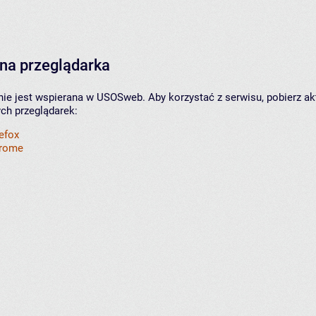
na przeglądarka
nie jest wspierana w USOSweb. Aby korzystać z serwisu, pobierz ak
ych przeglądarek:
refox
hrome