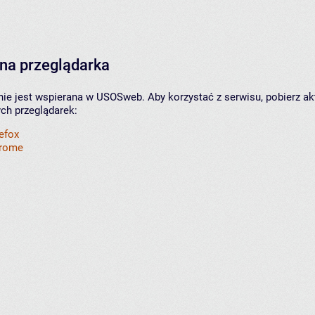
na przeglądarka
nie jest wspierana w USOSweb. Aby korzystać z serwisu, pobierz ak
ych przeglądarek:
refox
hrome