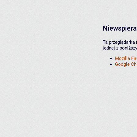
Niewspiera
Ta przeglądarka 
jednej z poniższ
Mozilla Fi
Google C