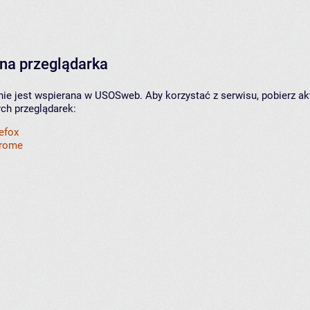
na przeglądarka
nie jest wspierana w USOSweb. Aby korzystać z serwisu, pobierz ak
ych przeglądarek:
refox
hrome