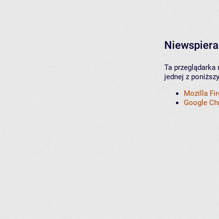
Niewspiera
Ta przeglądarka 
jednej z poniższ
Mozilla Fi
Google C