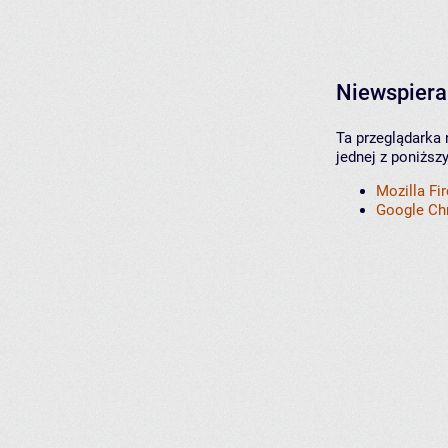
Niewspiera
Ta przeglądarka 
jednej z poniższ
Mozilla Fi
Google C