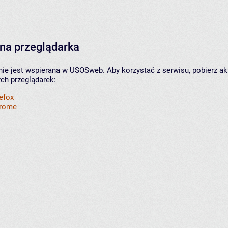
na przeglądarka
nie jest wspierana w USOSweb. Aby korzystać z serwisu, pobierz ak
ych przeglądarek:
refox
hrome