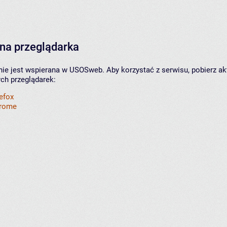
na przeglądarka
nie jest wspierana w USOSweb. Aby korzystać z serwisu, pobierz ak
ych przeglądarek:
refox
hrome