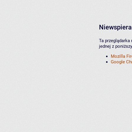
Niewspiera
Ta przeglądarka 
jednej z poniższ
Mozilla Fi
Google C