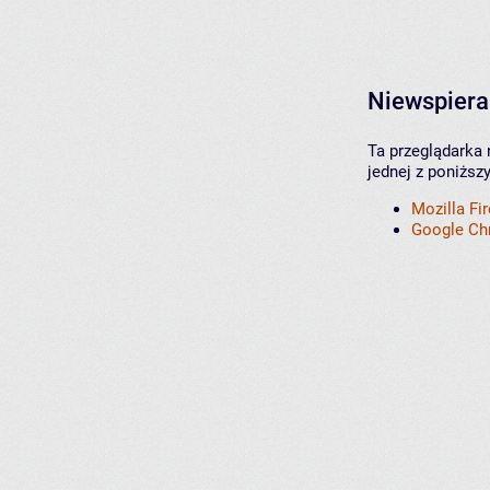
Niewspiera
Ta przeglądarka 
jednej z poniższ
Mozilla Fi
Google C