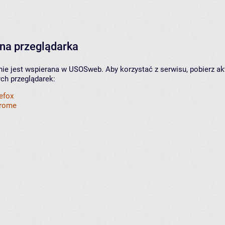
na przeglądarka
nie jest wspierana w USOSweb. Aby korzystać z serwisu, pobierz ak
ych przeglądarek:
refox
hrome