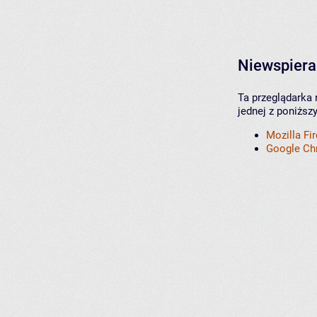
Niewspiera
Ta przeglądarka 
jednej z poniższ
Mozilla Fi
Google C