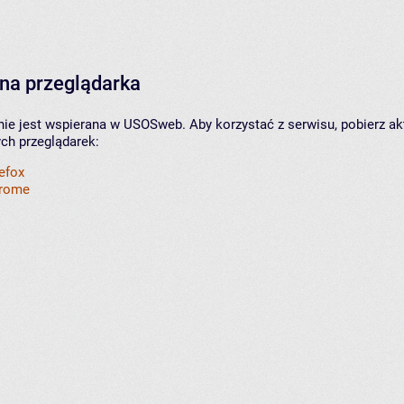
na przeglądarka
nie jest wspierana w USOSweb. Aby korzystać z serwisu, pobierz ak
ych przeglądarek:
refox
hrome