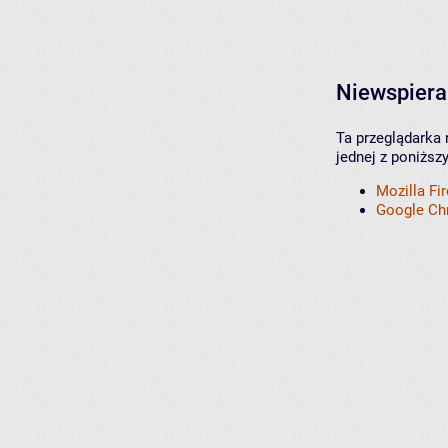
Niewspiera
Ta przeglądarka 
jednej z poniższ
Mozilla Fi
Google C