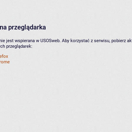
na przeglądarka
nie jest wspierana w USOSweb. Aby korzystać z serwisu, pobierz ak
ych przeglądarek:
refox
hrome