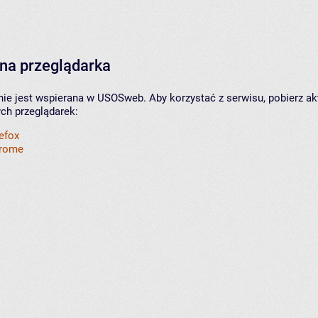
na przeglądarka
nie jest wspierana w USOSweb. Aby korzystać z serwisu, pobierz ak
ych przeglądarek:
refox
hrome