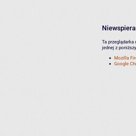
Niewspiera
Ta przeglądarka 
jednej z poniższ
Mozilla Fi
Google C