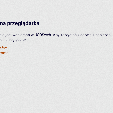
na przeglądarka
nie jest wspierana w USOSweb. Aby korzystać z serwisu, pobierz ak
ych przeglądarek:
refox
hrome