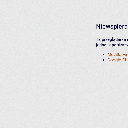
Niewspiera
Ta przeglądarka 
jednej z poniższ
Mozilla Fi
Google C