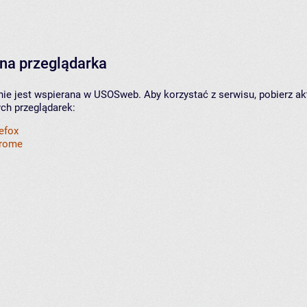
na przeglądarka
nie jest wspierana w USOSweb. Aby korzystać z serwisu, pobierz ak
ych przeglądarek:
refox
hrome