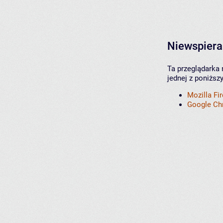
Niewspiera
Ta przeglądarka 
jednej z poniższ
Mozilla Fi
Google C