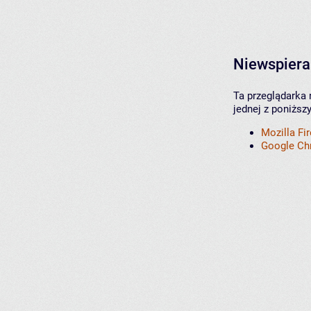
Niewspiera
Ta przeglądarka 
jednej z poniższ
Mozilla Fi
Google C