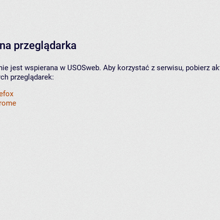
na przeglądarka
nie jest wspierana w USOSweb. Aby korzystać z serwisu, pobierz ak
ych przeglądarek:
refox
hrome