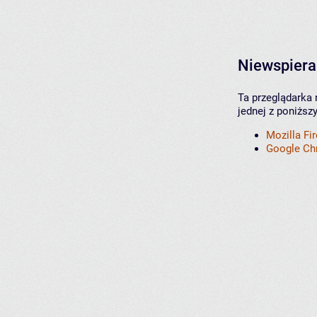
Niewspiera
Ta przeglądarka 
jednej z poniższ
Mozilla Fi
Google C