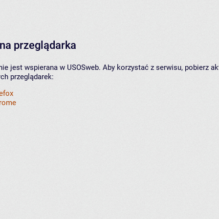
na przeglądarka
nie jest wspierana w USOSweb. Aby korzystać z serwisu, pobierz ak
ych przeglądarek:
refox
hrome