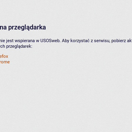
na przeglądarka
nie jest wspierana w USOSweb. Aby korzystać z serwisu, pobierz ak
ych przeglądarek:
refox
hrome