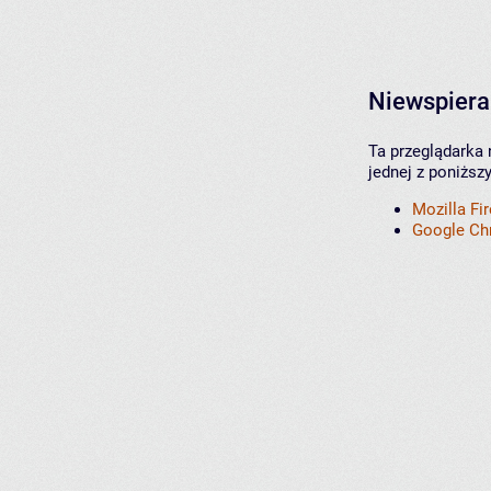
Niewspiera
Ta przeglądarka 
jednej z poniższ
Mozilla Fi
Google C