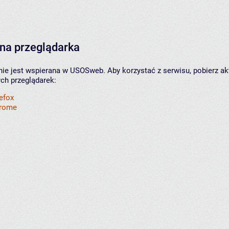
na przeglądarka
nie jest wspierana w USOSweb. Aby korzystać z serwisu, pobierz ak
ych przeglądarek:
refox
hrome