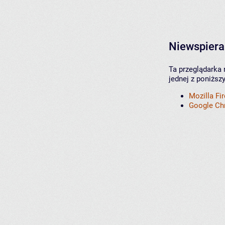
Niewspiera
Ta przeglądarka 
jednej z poniższ
Mozilla Fi
Google C