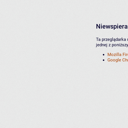
Niewspiera
Ta przeglądarka 
jednej z poniższ
Mozilla Fi
Google C