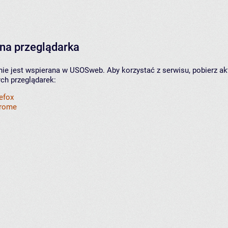
na przeglądarka
nie jest wspierana w USOSweb. Aby korzystać z serwisu, pobierz ak
ych przeglądarek:
refox
hrome