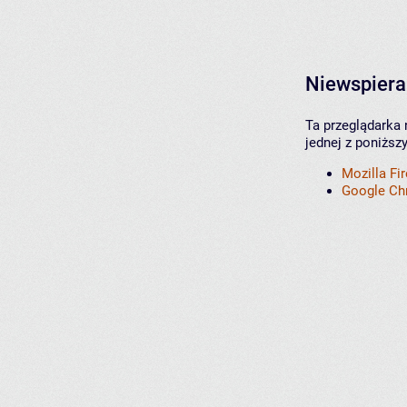
Niewspiera
Ta przeglądarka 
jednej z poniższ
Mozilla Fi
Google C