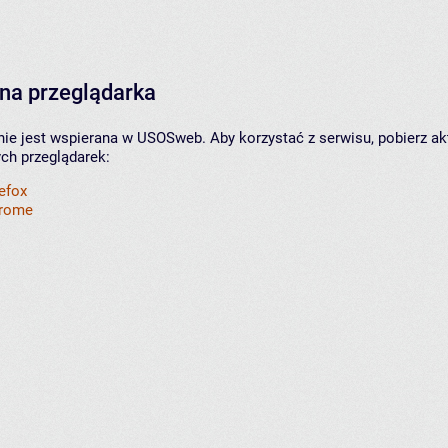
na przeglądarka
nie jest wspierana w USOSweb. Aby korzystać z serwisu, pobierz ak
ych przeglądarek:
refox
hrome