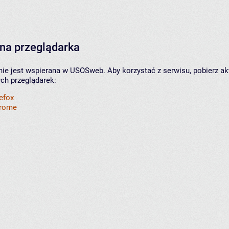
na przeglądarka
nie jest wspierana w USOSweb. Aby korzystać z serwisu, pobierz ak
ych przeglądarek:
refox
hrome