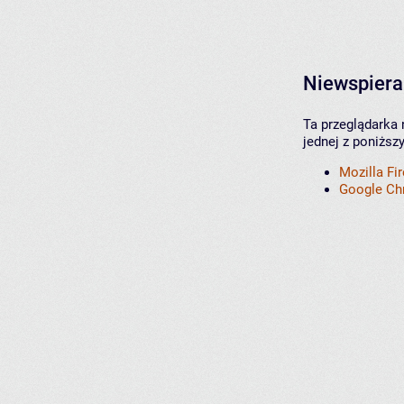
Niewspiera
Ta przeglądarka 
jednej z poniższ
Mozilla Fi
Google C