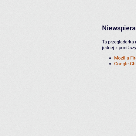
Niewspiera
Ta przeglądarka 
jednej z poniższ
Mozilla Fi
Google C