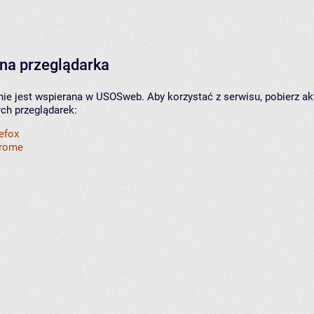
na przeglądarka
nie jest wspierana w USOSweb. Aby korzystać z serwisu, pobierz ak
ych przeglądarek:
refox
hrome