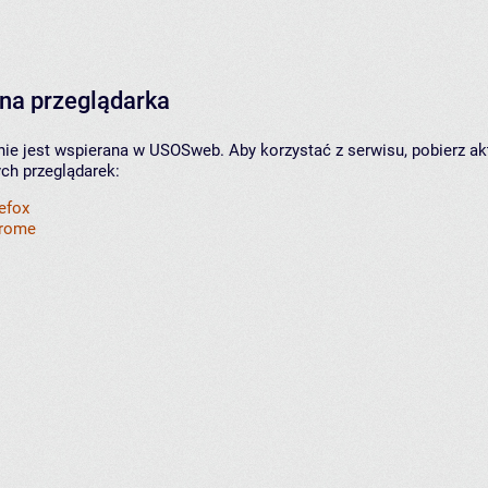
na przeglądarka
nie jest wspierana w USOSweb. Aby korzystać z serwisu, pobierz ak
ych przeglądarek:
refox
hrome