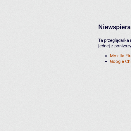
Niewspiera
Ta przeglądarka 
jednej z poniższ
Mozilla Fi
Google C