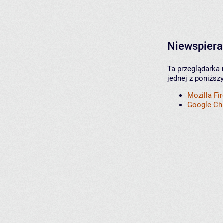
Niewspiera
Ta przeglądarka 
jednej z poniższ
Mozilla Fi
Google C