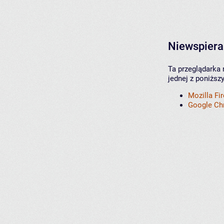
Niewspiera
Ta przeglądarka 
jednej z poniższ
Mozilla Fi
Google C