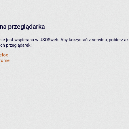
na przeglądarka
nie jest wspierana w USOSweb. Aby korzystać z serwisu, pobierz ak
ych przeglądarek:
refox
hrome