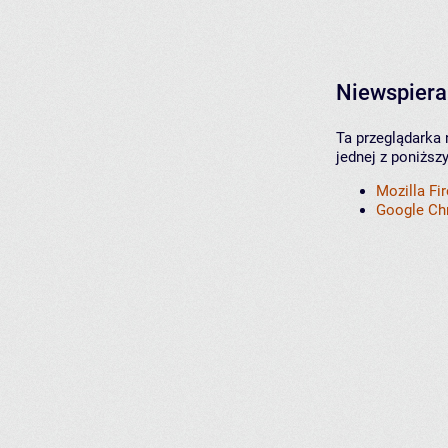
Niewspiera
Ta przeglądarka 
jednej z poniższ
Mozilla Fi
Google C