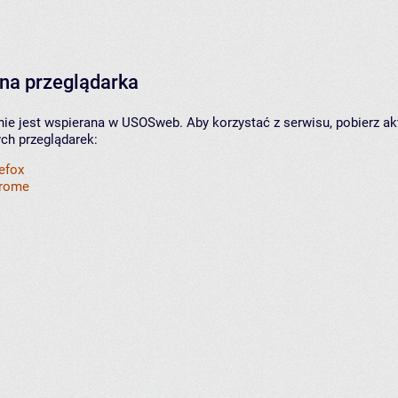
na przeglądarka
nie jest wspierana w USOSweb. Aby korzystać z serwisu, pobierz ak
ych przeglądarek:
refox
hrome