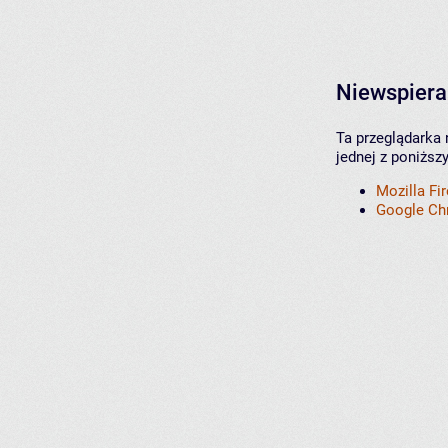
Niewspiera
Ta przeglądarka 
jednej z poniższ
Mozilla Fi
Google C