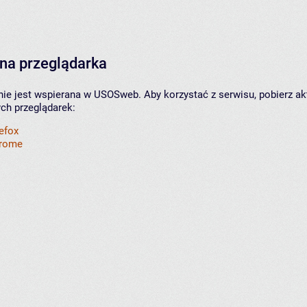
na przeglądarka
nie jest wspierana w USOSweb. Aby korzystać z serwisu, pobierz ak
ych przeglądarek:
refox
hrome