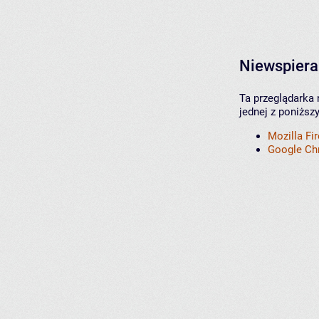
Niewspiera
Ta przeglądarka 
jednej z poniższ
Mozilla Fi
Google C