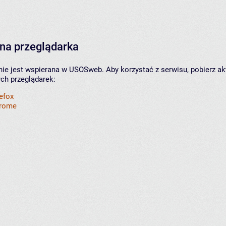
na przeglądarka
nie jest wspierana w USOSweb. Aby korzystać z serwisu, pobierz ak
ych przeglądarek:
refox
hrome