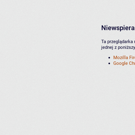
Niewspiera
Ta przeglądarka 
jednej z poniższ
Mozilla Fi
Google C