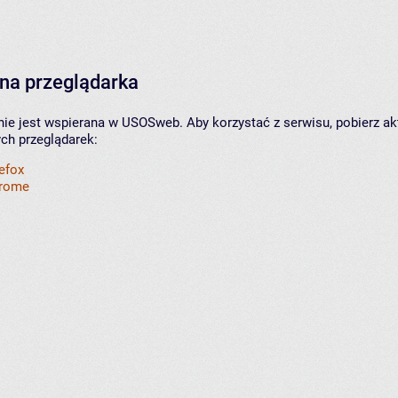
na przeglądarka
nie jest wspierana w USOSweb. Aby korzystać z serwisu, pobierz ak
ych przeglądarek:
refox
hrome