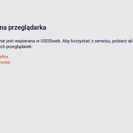
na przeglądarka
nie jest wspierana w USOSweb. Aby korzystać z serwisu, pobierz ak
ych przeglądarek:
refox
hrome