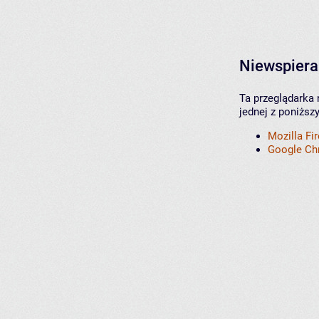
Niewspiera
Ta przeglądarka 
jednej z poniższ
Mozilla Fi
Google C