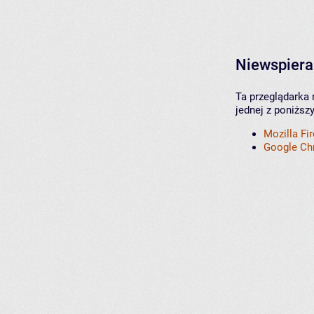
Niewspiera
Ta przeglądarka 
jednej z poniższ
Mozilla Fi
Google C