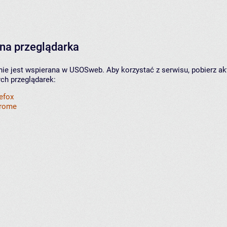
na przeglądarka
nie jest wspierana w USOSweb. Aby korzystać z serwisu, pobierz ak
ych przeglądarek:
refox
hrome