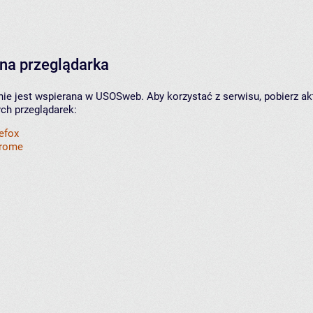
na przeglądarka
nie jest wspierana w USOSweb. Aby korzystać z serwisu, pobierz ak
ych przeglądarek:
refox
hrome