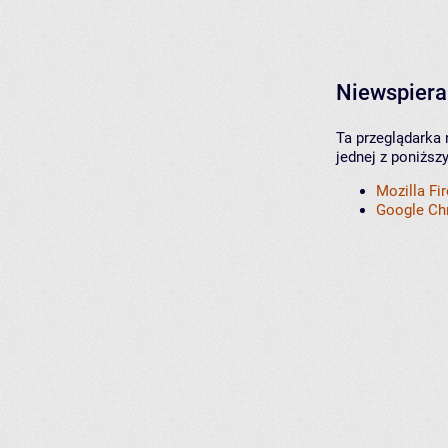
Niewspiera
Ta przeglądarka 
jednej z poniższ
Mozilla Fi
Google C