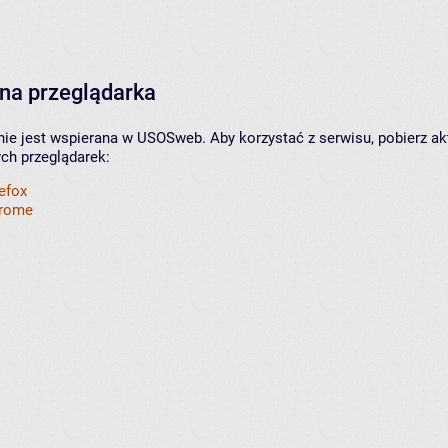
na przeglądarka
nie jest wspierana w USOSweb. Aby korzystać z serwisu, pobierz ak
ych przeglądarek:
refox
hrome