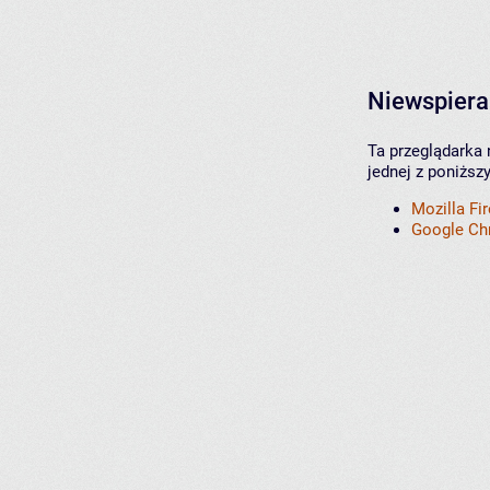
Niewspiera
Ta przeglądarka 
jednej z poniższ
Mozilla Fi
Google C