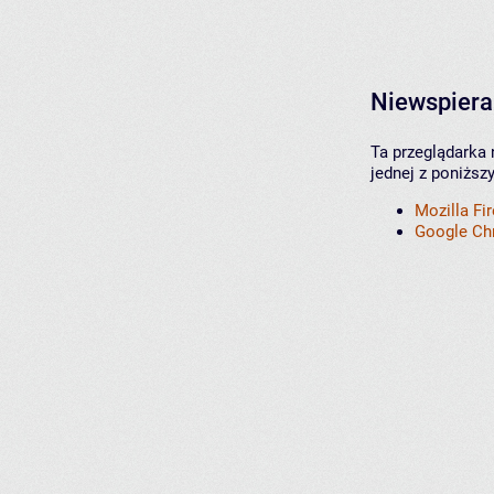
Niewspiera
Ta przeglądarka 
jednej z poniższ
Mozilla Fi
Google C