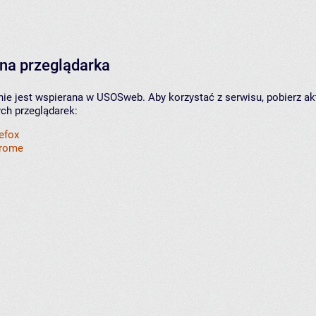
na przeglądarka
nie jest wspierana w USOSweb. Aby korzystać z serwisu, pobierz ak
ych przeglądarek:
refox
hrome