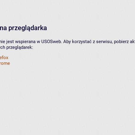
na przeglądarka
nie jest wspierana w USOSweb. Aby korzystać z serwisu, pobierz ak
ych przeglądarek:
refox
hrome