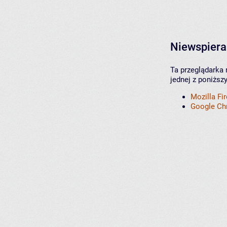
Niewspiera
Ta przeglądarka 
jednej z poniższ
Mozilla Fi
Google C