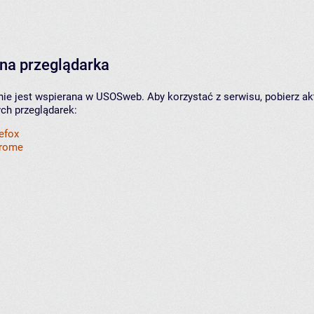
na przeglądarka
nie jest wspierana w USOSweb. Aby korzystać z serwisu, pobierz ak
ych przeglądarek:
refox
hrome