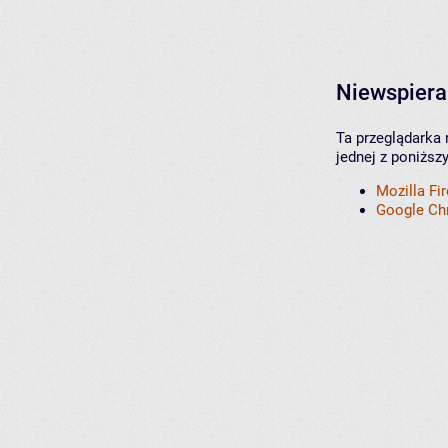
Niewspiera
Ta przeglądarka 
jednej z poniższ
Mozilla Fi
Google C